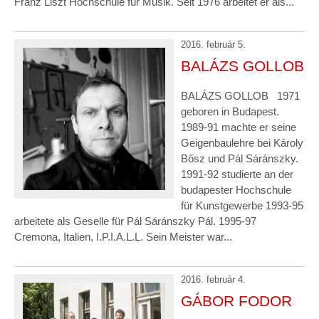
Franz Liszt Hochschule für Musik. Seit 1976 arbeitet er als...
2016. február 5.
BALÁZS GOLLOB
BALÁZS GOLLOB 1971
geboren in Budapest.
1989-91 machte er seine
Geigenbaulehre bei Károly
Bősz und Pál Sáránszky.
1991-92 studierte an der
budapester Hochschule
für Kunstgewerbe 1993-95
arbeitete als Geselle für Pál Sáránszky Pál. 1995-97
Cremona, Italien, I.P.I.A.L.L. Sein Meister war...
2016. február 4.
GÁBOR FODOR