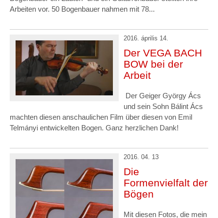
Arbeiten vor. 50 Bogenbauer nahmen mit 78...
2016. április 14.
Der VEGA BACH
BOW bei der
Arbeit
Der Geiger György Ács
und sein Sohn Bálint Ács
machten diesen anschaulichen Film über diesen von Emil
Telmányi entwickelten Bogen. Ganz herzlichen Dank!
2016. 04. 13
Die
Formenvielfalt der
Bögen
Mit diesen Fotos, die mein