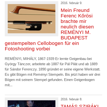
2016. február 9.
Mein Freund
Ferenc Kőrösi
brachte mir
neulich diesen
REMÉNYI M.
BUDAPEST
gestempelten Cellobogen für ein
Fotoshooting vorbei
REMÉNYI, MIHÁLY, 1867-1939 Er lernte Geigenbau bei
György Tánczer, arbeitete ab 1887 für Pál Pilát und ab 1889
für Sándor Ferenczy. 1890 gründet er seine eigene Werkstatt.
Es gibt Bögen mit Reményi Stempeln. Bis jetzt haben wir drei
Bögen mit seinem Stempel gefunden. Einen Geigenbogen
mit...
2016. február 8.
TAMÁS SZIRÁKI