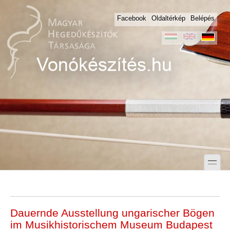
Skip to main content
Skip to search
Facebook
Oldaltérkép
Belépés
toggle
Secondary menu
Dauernde Ausstellung ungarischer Bögen
im Musikhistorischem Museum Budapest