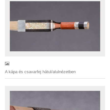
A kápa és csavarfej hátul/alulnézetben