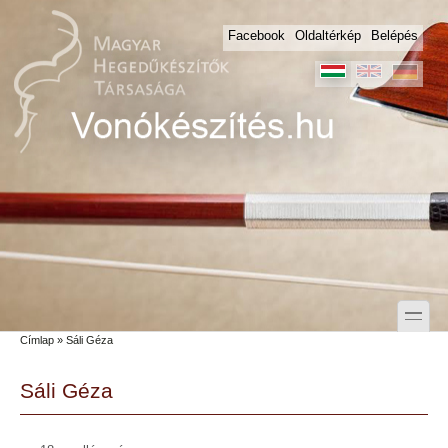
Skip to main content
Skip to search
Facebook
Oldaltérkép
Belépés
toggle
Címlap
» Sáli Géza
Secondary menu
Sáli Géza