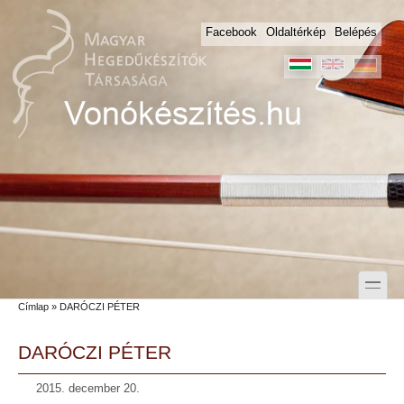
Skip to main content
Skip to search
Facebook
Oldaltérkép
Belépés
toggle
Címlap
» DARÓCZI PÉTER
Secondary menu
DARÓCZI PÉTER
2015. december 20.