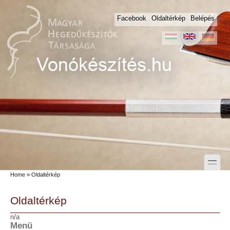
Skip to main content
Skip to search
Facebook
Oldaltérkép
Belépés
toggle
Home
» Oldaltérkép
Secondary menu
Oldaltérkép
n/a
Menü