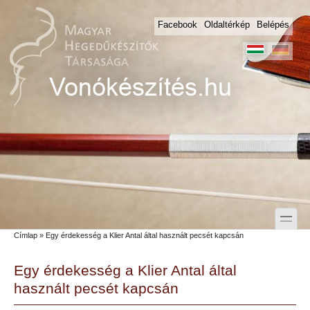
Skip to main content
Skip to search
Facebook
Oldaltérkép
Belépés
toggle
Címlap
» Egy érdekesség a Klier Antal által használt pecsét kapcsán
Secondary menu
Egy érdekesség a Klier Antal által
használt pecsét kapcsán