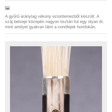
A gyűrű aránylag vékony ezüstlemezből készült. A
száj belseje közepén nagyon tisztán fut egy olyan él,
mint amilyet gyakran látni a vonófejek homlokán.