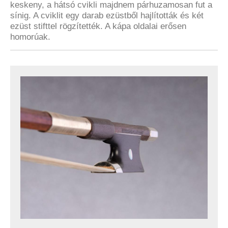
keskeny, a hátsó cvikli majdnem párhuzamosan fut a
sínig. A cviklit egy darab ezüstből hajlították és két
ezüst stifttel rögzítették. A kápa oldalai erősen
homorúak.