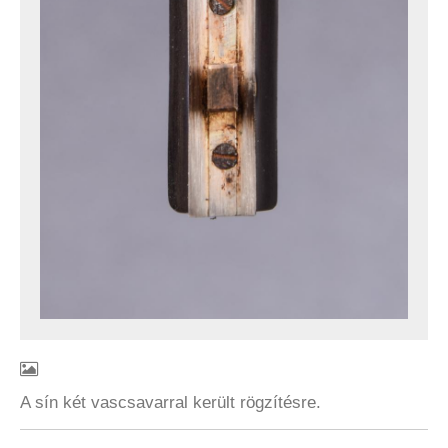
A sín két vascsavarral került rögzítésre.