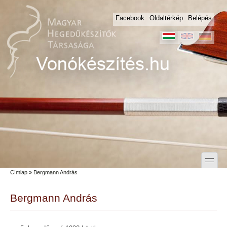
Skip to main content
Skip to search
Facebook
Oldaltérkép
Belépés
toggle
Címlap
» Bergmann András
Secondary menu
Bergmann András