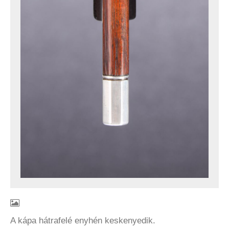
A kápa hátrafelé enyhén keskenyedik.