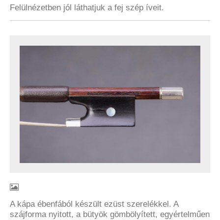
Felülnézetben jól láthatjuk a fej szép íveit.
A kápa ébenfából készült ezüst szerelékkel. A
szájforma nyitott, a bütyök gömbölyített, egyértelműen