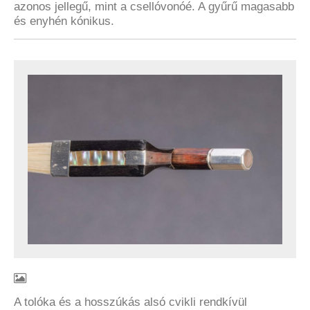
azonos jellegű, mint a csellóvonóé. A gyűrű magasabb
és enyhén kónikus.
A tolóka és a hosszúkás alsó cvikli rendkívül