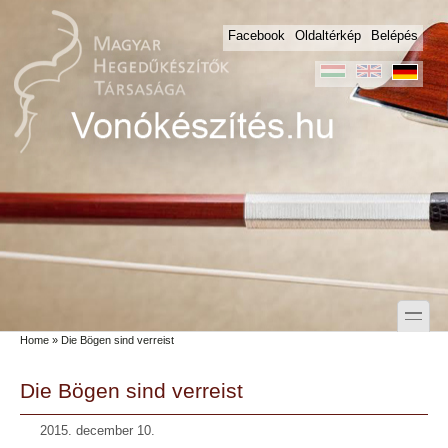
Skip to main content
Skip to search
Facebook
Oldaltérkép
Belépés
toggle
Home
» Die Bögen sind verreist
Secondary menu
Die Bögen sind verreist
2015. december 10.