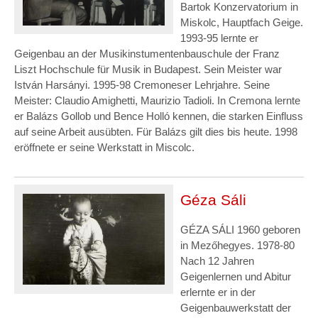
Bartok Konzervatorium in
Miskolc, Hauptfach Geige.
1993-95 lernte er
Geigenbau an der Musikinstumentenbauschule der Franz
Liszt Hochschule für Musik in Budapest. Sein Meister war
István Harsányi. 1995-98 Cremoneser Lehrjahre. Seine
Meister: Claudio Amighetti, Maurizio Tadioli. In Cremona lernte
er Balázs Gollob und Bence Holló kennen, die starken Einfluss
auf seine Arbeit ausübten. Für Balázs gilt dies bis heute. 1998
eröffnete er seine Werkstatt in Miscolc.
Géza Sáli
GÉZA SÁLI 1960 geboren
in Mezőhegyes. 1978-80
Nach 12 Jahren
Geigenlernen und Abitur
erlernte er in der
Geigenbauwerkstatt der