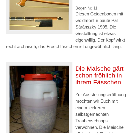
Bogen Nr. 11
Diesen Geigenbogen mit
Goldmontur baute Pál
Sáránszky 1995. Die
Gestalltung ist etwas
eigenwillig. Der Kopf wirkt
recht archaisch, das Froschfüsschen ist ungewöhnlich lang.
Die Maische gärt
schon fröhlich in
ihrem Fässchen
Zur Ausstellungseröffnung
möchten wir Euch mit
einem leckeren
selbstgemachten
Traubenschnaps
verwöhnen. Die Maische