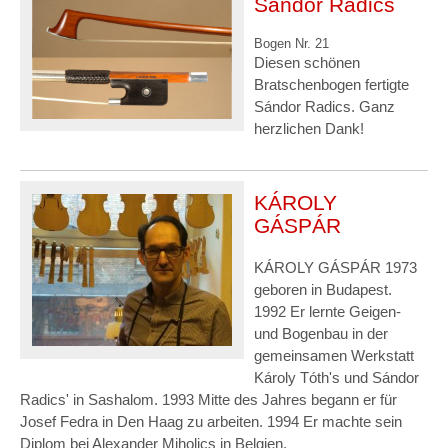
Sándor Radics
Bogen Nr. 21
Diesen schönen
Bratschenbogen fertigte
Sándor Radics. Ganz
herzlichen Dank!
KÁROLY
GÁSPÁR
KÁROLY GÁSPÁR 1973
geboren in Budapest.
1992 Er lernte Geigen-
und Bogenbau in der
gemeinsamen Werkstatt
Károly Tóth's und Sándor
Radics' in Sashalom. 1993 Mitte des Jahres begann er für
Josef Fedra in Den Haag zu arbeiten. 1994 Er machte sein
Diplom bei Alexander Miholics in Belgien.