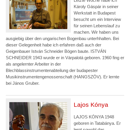
Letzte Woche habe ich
Károly Gáspár in seiner
Werkstatt in Budapest
besucht um ein Interview
für seinen Lebenslauf zu
machen. Wir haben uns
ausgiebig über den ungarischen Bogenbau unterhhalten. Bei
dieser Gelegenheit habe ich erfahren daß auch der
Geigenbauer István Schneider Bögen baute. ISTVÁN
SCHNEIDER 1943 wurde er in Várpalotá geboren. 1960 fing er
als angelernter Arbeiter in der
Blechblassinstrumentenabteilung der budapester
Musikinstrumentengenossenschaft (HANGSZÖV). Er lernte
bei János Gruber.
Lajos Kónya
LAJOS KÓNYA 1948
geboren in Tatabánya. Er
lernt sowohl das